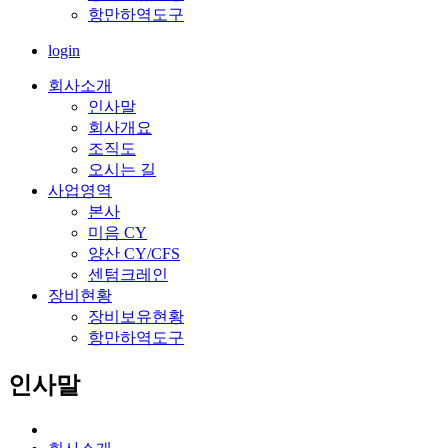
항만하역도구
login
회사소개
인사말
회사개요
조직도
오시는 길
사업영역
본사
미음 CY
양산 CY/CFS
센텀크레인
장비현황
장비보유현황
항만하역도구
인사말