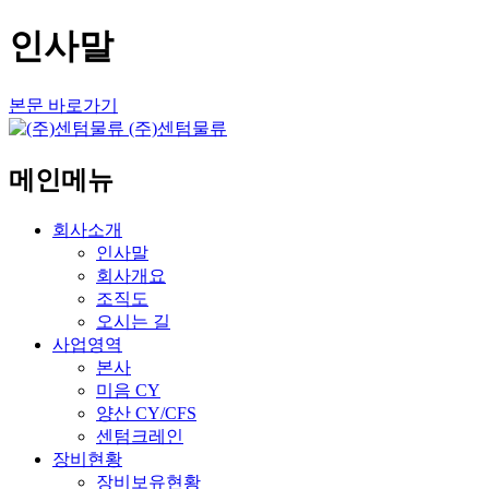
인사말
본문 바로가기
(주)센텀물류
메인메뉴
회사소개
인사말
회사개요
조직도
오시는 길
사업영역
본사
미음 CY
양산 CY/CFS
센텀크레인
장비현황
장비보유현황